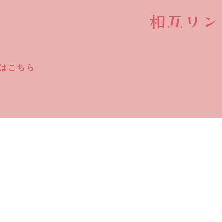
​相互リン
小金井キャンパス
槻祭
相互リンク
/24 (日)
​大学を募
はこちら