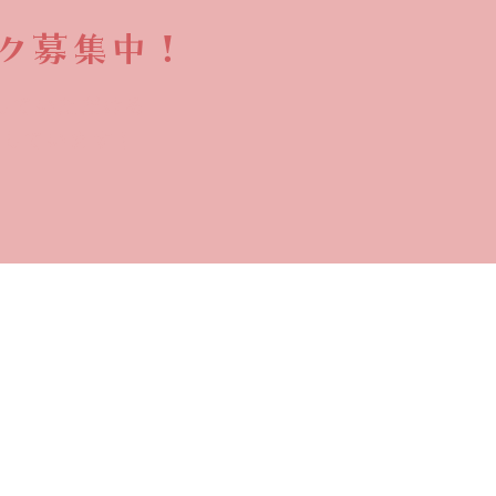
ク募集中！​​
していただける
集しています！